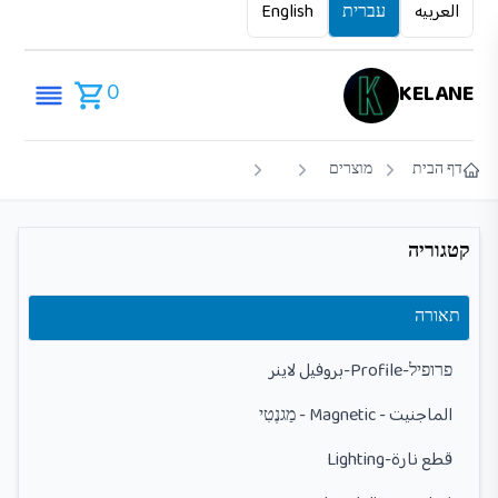
العربيه
עברית
English
0
KELANE
דף הבית
מוצרים
קטגוריה
תאורה
פרופיל-Profile-بروفيل لاينر
الماجنيت - Magnetic - מַגנֶטִי
قطع نارة-Lighting