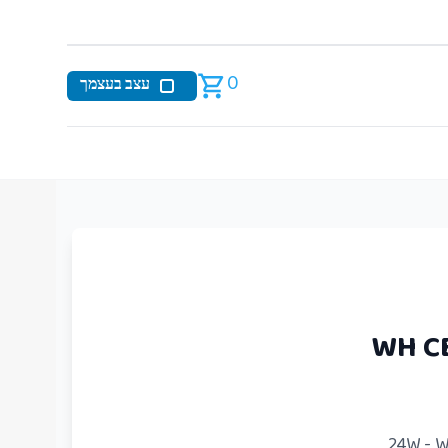
0
עצב בעצמך
WH C