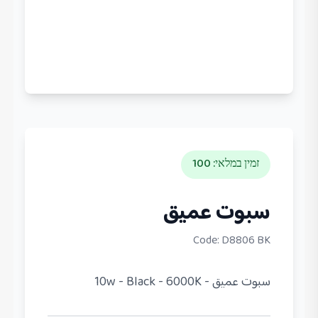
זמין במלאי
:
100
سبوت عميق
Code:
D8806 BK
سبوت عميق - 10w - Black - 6000K