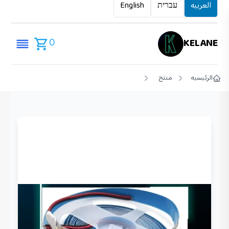
العربيه
עברית
English
0
KELANE
الرئيسيه
منتج