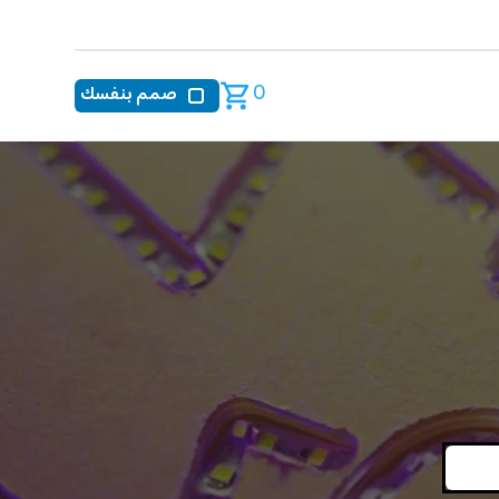
0
صمم بنفسك