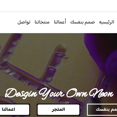
الرئيسيه
صمم بنفسك
أعمالنا
منتجاتنا
تواصل
Desgin Your Own Neon
م بنفسك
المتجر
اعمالنا