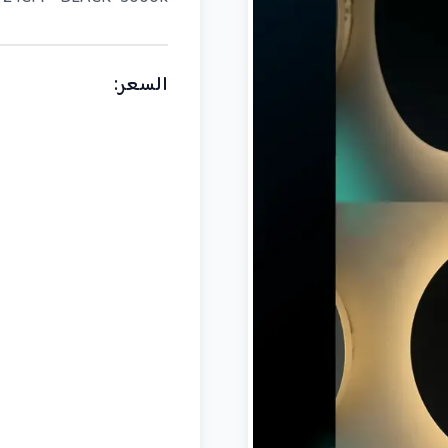
السعر
: