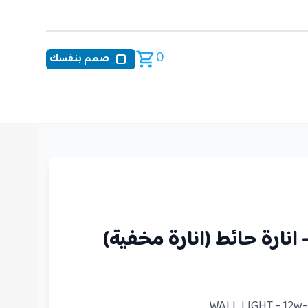
0
صمم بنفسك
WALL LIGHT - 12w-