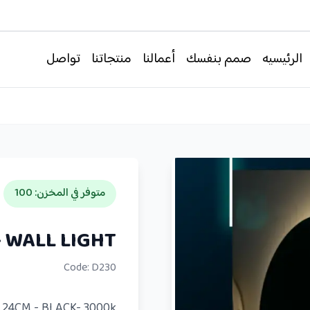
الرئيسيه
صمم بنفسك
أعمالنا
منتجاتنا
تواصل
متوفر في المخزن
:
100
WALL LIGHT - انارة حائط (انارة مخفية)
Code:
D230
 24CM - BLACK- 3000k