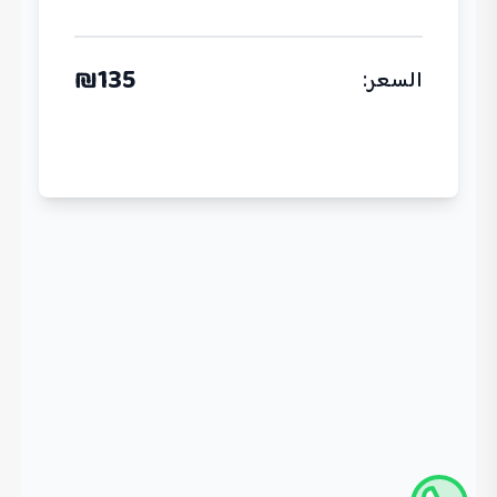
₪
135
السعر
: