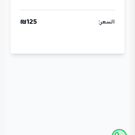
₪
125
السعر
: