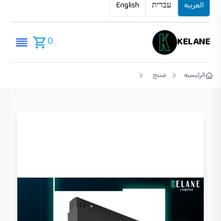
العربيه
עברית
English
0
KELANE
الرئيسيه
منتج