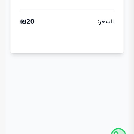
₪
20
السعر
: