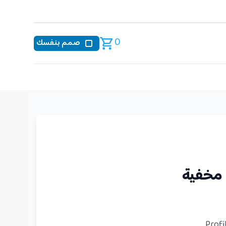
0
صمم بنفسك
 مخفية
Profi