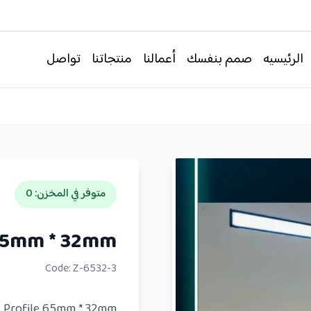
الرئيسيه
صمم بنفسك
أعمالنا
منتجاتنا
تواصل
متوفر في المخزن
:
0
 65mm * 32mm
Code:
Z-6532-3
Profile 65mm * 32mm